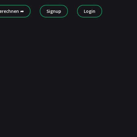
erechnen ➦
Signup
Login